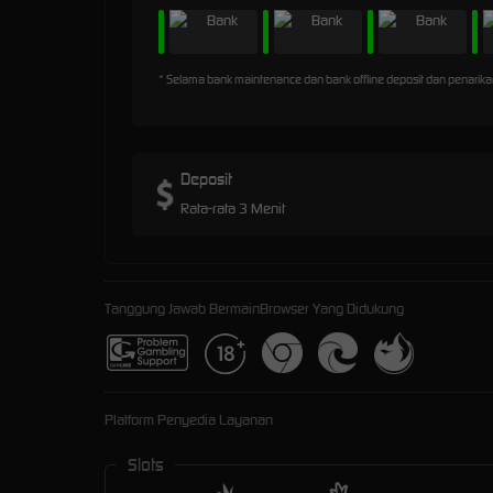
* Selama bank maintenance dan bank offline deposit dan penarikan
Deposit
Rata-rata 3 Menit
Tanggung Jawab Bermain
Browser Yang Didukung
Platform Penyedia Layanan
Slots