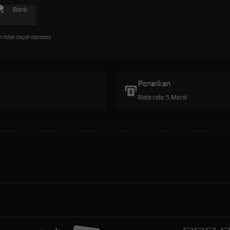
 tidak dapat diproses
Penarikan
Rata-rata 5 Menit