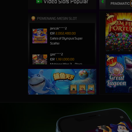
Video Slots Popular
PEMENANG MESIN SLOT
jancok****2
IDR
2,002,480.00
Gates of Olympus Super
Scatter
gas****2
IDR
1,161,000.00
Mahjong Wins 3 – Black
Scatter
abdihas****n
IDR
1,069,400.00
Gates of Olympus Super
Scatter
mir****3
IDR
1,063,100.00
Mahjong Wins 3 – Black
Scatter