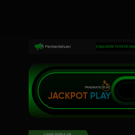
Pemberitahuan
PP Virtual Sports pada 30-Jun-2026 dari 14.59.59 sampai 30-Sep-2026 14.59.59. Selama waktu i
JACKPOT
PLAY
GAME POPULER