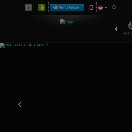
Main di Telegram
HOT 