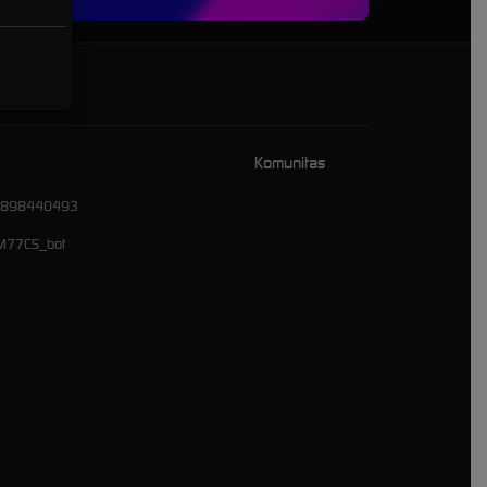
Komunitas
7898440493
77CS_bot