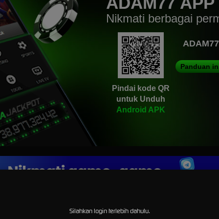
ADAM77 APP
Nikmati berbagai pe
ADAM77
Panduan in
Pindai kode QR
untuk Unduh
Android APK
Silahkan login terlebih dahulu.