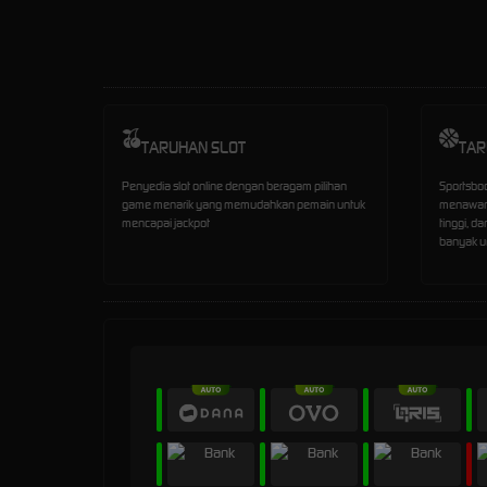
TARUHAN SLOT
TAR
Penyedia slot online dengan beragam pilihan
Sportsboo
game menarik yang memudahkan pemain untuk
menawark
mencapai jackpot
tinggi, d
banyak u