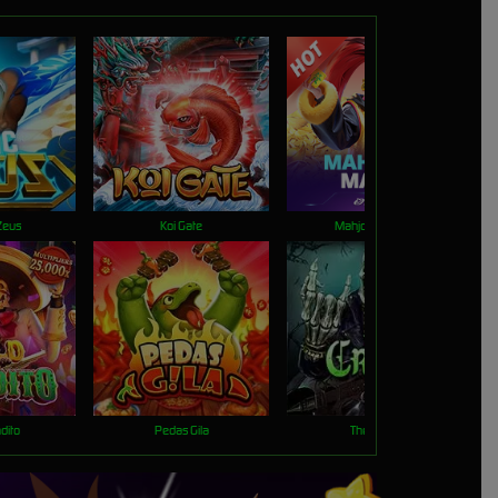
Zeus
Koi Gate
Mahjong Magic
dito
Pedas Gila
The Crypt