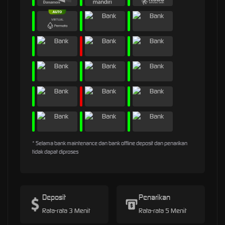
* Selama bank maintenance dan bank offline deposit dan penarikan
tidak dapat diproses
Deposit
Penarikan
Rata-rata 3 Menit
Rata-rata 5 Menit