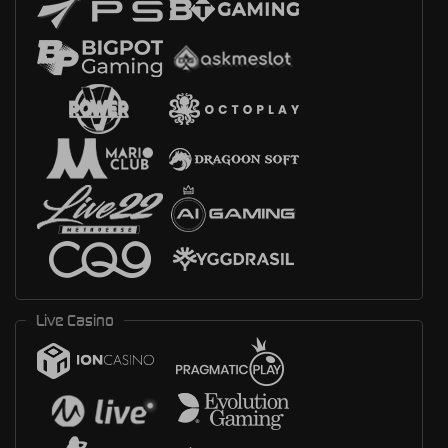
Live Casino