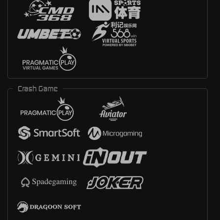
Crash Game