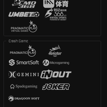
Crash Game