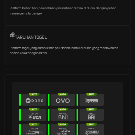
Platform Pilihan bagi perusahaan-perusahaan terbaik di dunia, dengan pilihan
variasi game terbanyak
TARUHAN TOGEL
Platform togel yang menarik dari perusahan terbaik di dunia yang menawarkan
hadiah kemenangan besar