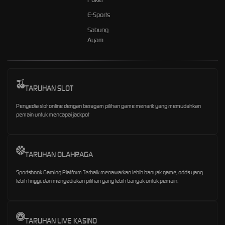
E-Sports
Sabung
Ayam
TARUHAN SLOT
Penyedia slot online dengan beragam pilihan game menarik yang memudahkan
pemain untuk mencapai jackpot
TARUHAN OLAHRAGA
Sportsbook Gaming Platform Terbaik menawarkan lebih banyak game, odds yang
lebih tinggi, dan menyediakan pilihan yang lebih banyak untuk pemain.
TARUHAN LIVE KASINO