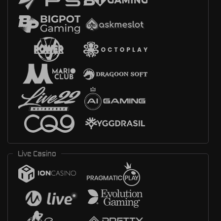
Live Casino