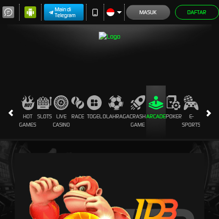
Main di
MASUK
DAFTAR
Telegram
HOT
SLOTS
LIVE
RACE
TOGEL
OLAHRAGA
CRASH
ARCADE
POKER
E-
SABUN
GAMES
CASINO
GAME
SPORTS
AYAM